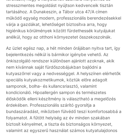
stresszmentes megoldást nyújtson kedvenceik tisztán
tartásához. A Dunakeszin, a Tábor utca 47/A címen
működő egység modern, professzionális berendezésekkel
várja a gazdákat, lehetőséget biztosítva arra, hogy
higiénikus körülmények között fürdethessék kutyájukat
anélkül, hogy az otthoni környezetet összekoszolnák.
Az üzlet egész nap, a hét minden órájában nyitva tart, így
bejelentkezés nélkül is bármikor igénybe vehető. Az
önkiszolgáló rendszer különösen ajánlott azoknak, akik
nem kívánnak saját fürdőszobájukban bajlódni a
kutyaszőrrel vagy a nedvességgel. A helyszínen elérhetők
speciális kutyakozmetikumok, köztük előre adagolt
samponok, bolha- és kullancsriasztó, valamint
kondicionáló. Hipoallergén sampon és természetes
élősködők elleni készítmény is választható a megelőzés
érdekében. Professzionális szárító gyorsítja a
bundaszáradást, miközben fülvédő teszi komfortosabbá a
folyamatot. A fűtött helyiség az év minden szakában
biztosít kényelmet, a tiszta és biztonságos környezet,
valamint az egyszerű használat számos kutyatulajdonos