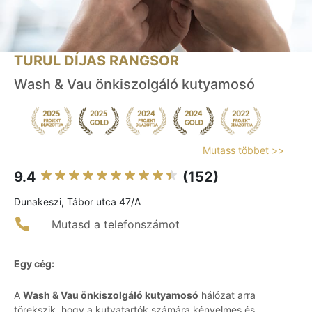
TURUL DÍJAS RANGSOR
Wash & Vau önkiszolgáló kutyamosó
Mutass többet >>
9.4
(152)
Dunakeszi, Tábor utca 47/A
Mutasd a telefonszámot
Egy cég:
A
Wash & Vau önkiszolgáló kutyamosó
hálózat arra
törekszik, hogy a kutyatartók számára kényelmes és