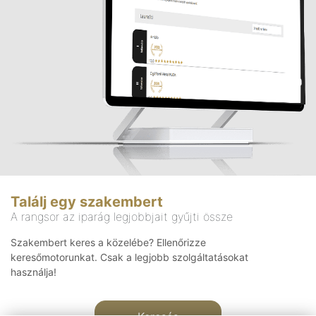
Találj egy szakembert
A rangsor az iparág legjobbjait gyűjti össze
Szakembert keres a közelébe? Ellenőrizze
keresőmotorunkat. Csak a legjobb szolgáltatásokat
használja!