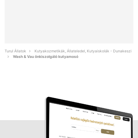
Turul Állatok
Kutyakozmetikák, Állateledel, Kutyaiskolák - Dunakeszi
Wash & Vau önkiszolgáló kutyamosó