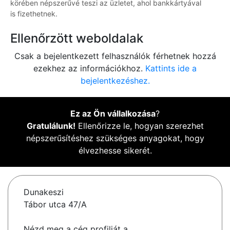
körében népszerűvé teszi az üzletet, ahol bankkártyával
is fizethetnek.
Ellenőrzött weboldalak
Csak a bejelentkezett felhasználók férhetnek hozzá
ezekhez az információkhoz.
Kattints ide a
bejelentkezéshez.
Ez az Ön vállalkozása
?
Gratulálunk!
Ellenőrizze le, hogyan szerezhet
népszerűsítéshez szükséges anyagokat, hogy
élvezhesse sikerét.
Dunakeszi
Tábor utca 47/A
Nézd meg a cég profilját a